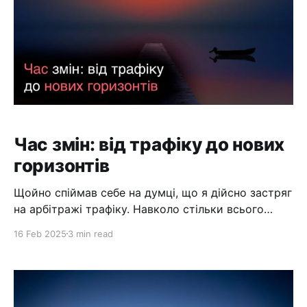
Час змін: від трафіку до нових
горизонтів
Щойно спіймав себе на думці, що я дійсно застряг
на арбітражі трафіку. Навколо стільки всього
відбувається. Бурхливо розвиваються дві
16 Feb 2025
3 min read
величезні ніші: AI та крипта. Вже не один рік, а я
досі вчепився в цей трафік. Чорт, це старість чи
як, коли мозок починає відкидати все нове і хоче
продовжувати жити