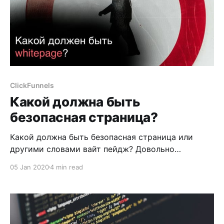
ClickFunnels
Какой должна быть
безопасная страница?
Какой должна быть безопасная страница или
другими словами вайт пейдж? Довольно
популярный вопрос на который тяжело найти
05 Jan 2020
4 min read
правильный ответ. Обычно ребята выкачивают
какой-то сайт. Зачастую даже не по тематике
оффера. Чистят его код и заливают себе на
хостинг. Или же сами создают/заказывают
разработку "белого" лендинга с