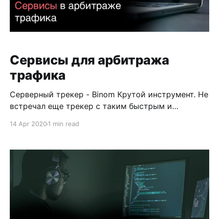
Сервисы для арбитража
трафика
Серверный трекер - Binom Крутой инструмент. Не
встречал еще трекер с таким быстрым и
профессиональным саппортом. Binom - это
14 Apr 2020
1 min read
удобство, скорость и технологичность. Сам
использую и рекомендую. Для Вас специальное
предложение. Первый месяц бесплатно. Второй
-50% скидка. Регистрируйтесь по ссылке ниже.
РЕГИСТРАЦИЯ BINOM Надежная клоака -
MagicChecker Если необходимо защитить лендинг
от ботов