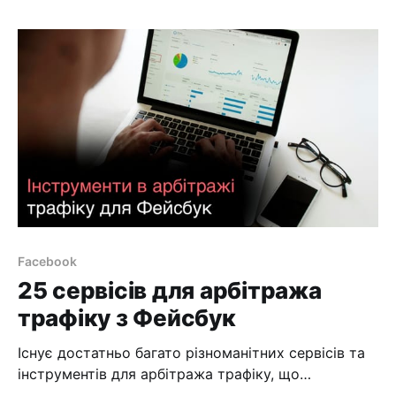
стикається з баном рекламного аккаунту. Одні
опускають руки та покидають ФБ. Інші шукають
причину і намагаються далі працювати з цим не
дружнім джерелом трафіку. Запускаючи
Facebook
25 сервісів для арбітража
трафіку з Фейсбук
Існує достатньо багато різноманітних сервісів та
інструментів для арбітража трафіку, що
допомагаюсь працювати з Facebook. Кожен