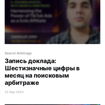
Термін "арбітражна команда"
Search Arbitrage
Запись доклада:
Шестизначные цифры в
месяц на поисковым
арбитраже
22 Sep 2024