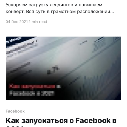
Ускоряем загрузку лендингов и повышаем
конверт. Вся суть в грамотном расположении
серверов. Скорее всего Вам известно, что чем
04 Dec 2021
2 min read
ближе сервер к гео которое мы льем, тем
быстрее загрузка лендинга и соотвественно выше
конверт. Окей, знать дело одно, а применить
применить на практике совершенно другое. У
большинства арбитражных команд только один
Facebook
Как запускаться с Facebook в