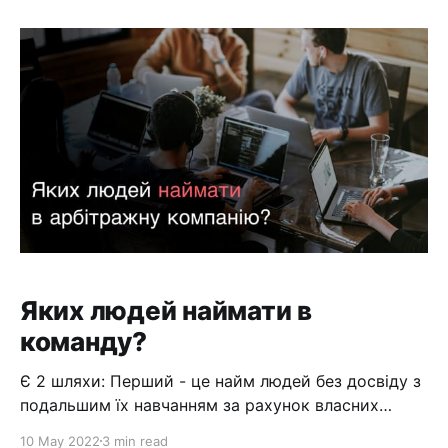
поисковый трафик по ключевым словам.
Ценность такого контента в прямом смысле ноль.
Но сегодня я поделюсь с вами действительно
рабочим способом который
Яких людей наймати в
команду?
Є 2 шляхи: Перший - це найм людей без досвіду з
подальшим їх навчанням за рахунок власних
грошових коштів, часу та нервів. Другий - це найм
10 May 2022
3 min read