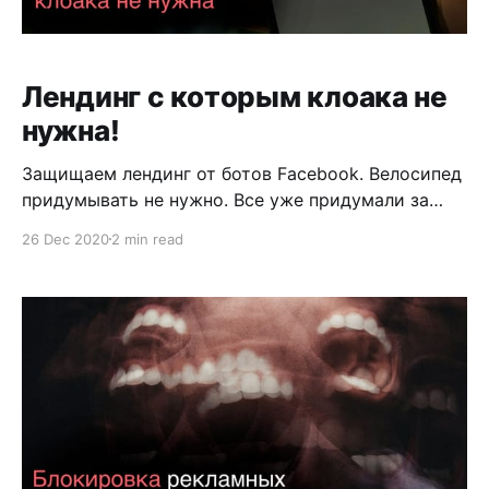
Лендинг с которым клоака не
нужна!
Защищаем лендинг от ботов Facebook. Велосипед
придумывать не нужно. Все уже придумали за
нас. Достаточно только внедрить эту технологию
26 Dec 2020
2 min read
под нужны арбитража. Есть замечательный
сервис Google reCAPTCHA. Существуют также
аналоги. Но разберем на примере Google. У Гугла
есть 2 виды рекапч. reCAPTCHA 2 и reCAPTCHA 3.
Вторая это когда вы