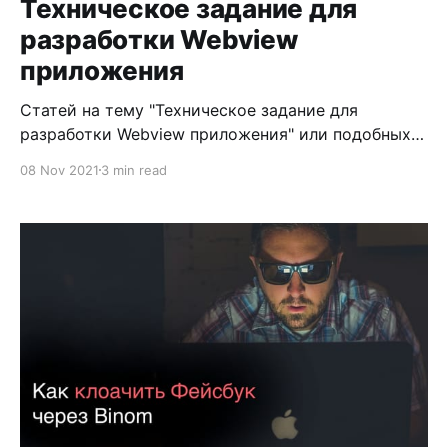
Техническое задание для
разработки Webview
приложения
Статей на тему "Техническое задание для
разработки Webview приложения" или подобных
еще не встречал на арбитражных просторах. Хотя
08 Nov 2021
3 min read
тема довольно горячая. А год-два назад была
вообще мега взрывной, когда Facebook любил
прилки и давать отливать тысячи, а порой и
десятки тысяч баксов с аккаунта. Эх, не поднажал