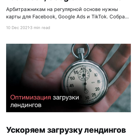
Арбитражникам на регулярной основе нужны
карты для Facebook, Google Ads и TikTok. Cобрал
список с 11 сервисов с картами для Facebook,
10 Dec 2021
3 min read
Google Ads и TikTok. Дисклеймер: Я не даю
никаких гарантий, что Вас не заблокируют на
каком либо из этих сервисов! Более того я не
призываю Вас использовать какой либо
Ускоряем загрузку лендингов