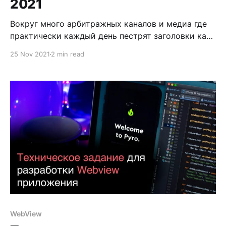
2021
Вокруг много арбитражных каналов и медиа где
практически каждый день пестрят заголовки как
запускаться с Facebook в 2021, но когда
25 Nov 2021
2 min read
начинаешь читать, понимаешь, что это очередной
контент для раскрутки канала или привлечения
внимания к медиа. Не люблю писать статьи на
подобные темы, так как завтра ФБ поменяет
алгоритмы и подход
WebView