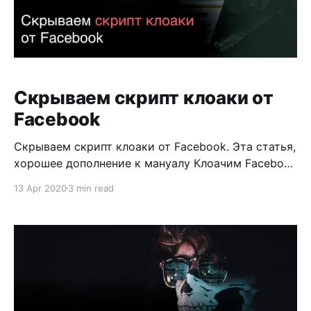
Скрываем скрипт клоаки от
Facebook
Скрываем скрипт клоаки от Facebook. Эта статья,
хорошее дополнение к мануалу Клоачим Facebook
с помощью Shopify и Keitaro. Также полезно
13 Apr 2020
3 min read
применить тем, кто клоачит Facebook с помощью
других JS методов. Не знаю, правда или нет, но
очень часто встречаю теории о том, что якобы
модераторы из Индии начали проверять HTML