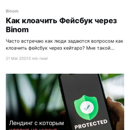
Binom
Как клоачить Фейсбук через
Binom
Часто встречаю как люди задаются вопросом как
клоачить фейсбук через кейтаро? Мне такой
вариант абсолютно не нравится из-за отсутствия
21 Mar 2021
3 min read
в Кейтаре ISP баз. Хочу показать вариант намного
удобнее и надежнее как клоачить Фейсбук через
Binom. В отличии от Кейтаро, в Биноме есть базы
всех ISP провайдеров. C помощью них