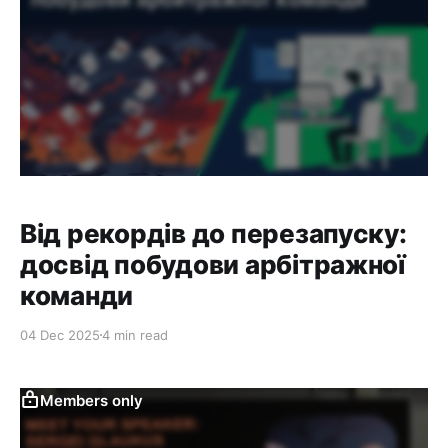
проблема — головна ментальна хвороба в
аффілейт-маркетингу. Зливаємо
Від рекордів до перезапуску:
досвід побудови арбітражної
команди
04 Dec 2025
4 min read
Members only