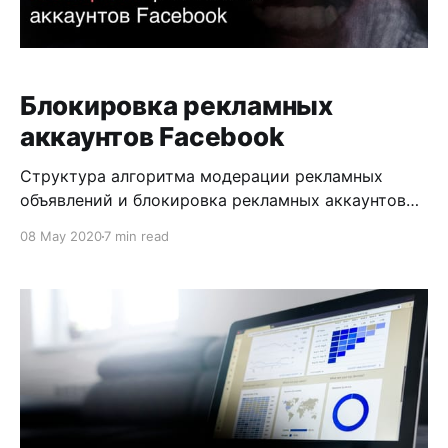
Блокировка рекламных
аккаунтов Facebook
Структура алгоритма модерации рекламных
объявлений и блокировка рекламных аккаунтов
Facebook состоит из двух вариантов. Все ваши
08 May 2020
7 min read
рекламные объявления первоначально проверяет
бот. Если он находит подозрительную активность,
то на выбор имеет 2 варианта: 1. Моментально
заблокировать рекламный аккаунт 2. Отправить
на модерацию живому человеку Поскольку
рекламодателей на платформе неимоверно
огромное количество,