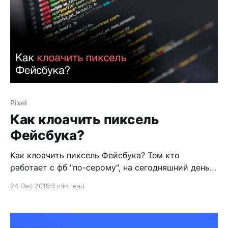
Pixel
Как клоачить пиксель
Фейсбука?
Как клоачить пиксель Фейсбука? Тем кто
работает с фб "по-серому", на сегодняшний день
также нужно клоачить и пиксель. С виду это
24 Dec 2019
3 min read
выглядит не как стандартная в нашем понимании
клоака. Здесь все проще. Перед тем как
приступить к теме, хочу вам кое-что показать.