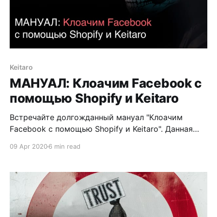
Keitaro
МАНУАЛ: Клоачим Facebook с
помощью Shopify и Keitaro
Встречайте долгожданный мануал "Клоачим
Facebook с помощью Shopify и Keitaro". Данная
схема клоакинга позволяла мне скручивать
09 Apr 2020
6 min read
бюджеты практически с каждого рекламного
аккаунта Facebook больше 1000$. Неплохо да?
Использовал обычные виртуальные карты ЯД. Лил
на нутру. Не адалт! Арендованные аккаунты. Нам
понадобится трекер Keitaro. Регистрируем по
этой ссылке. Рефералам