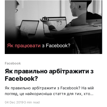
декілька пікселів, а іноді і сотні. Налаштовувати
все вручну дуже незручно та створює додаткові
проблеми. Після блокування
Facebook
Як правильно арбітражити з
Facebook?
Як правильно арбітражити з Facebook? На мій
погляд, це найкорисніша стаття для тих, хто
починає займатися арбітражем трафіку у
04 Dec 2019
3 min read
Фейсбук. Рано чи пізно кожен арбітражник