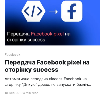
Ниже скриншон со статьи
Facebook
Передача Facebook pixel на
сторінку success
Автоматична передача пікселя Facebook на
сторінку "Дякую" дозволяє запускати безліч
рекламних акаунтів на один лендинг. Хто працює з
18 Dec 2019
4 min read
багатьма аккаунтами, стикався з проблемою коли
необхідно розмістити на сторінці "Дякую"