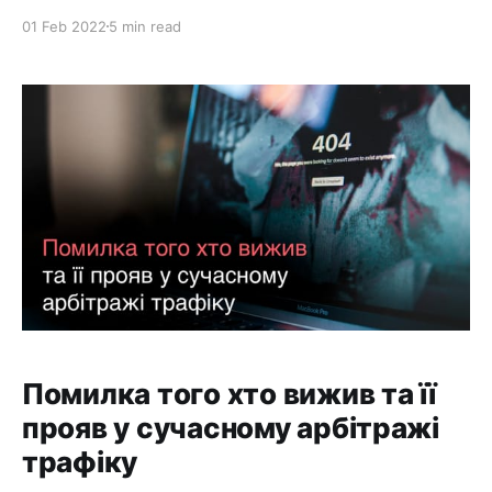
приємно, звичайно. У такому разі Вас виручить
01 Feb 2022
5 min read
передача подій у Tik-tok за допомогою Events API.
Багато шукав щоб знайти щось подібне, але мало
що вдалося виявити, так що у всьому довелось
розбиратись самостійно. Що
Помилка того хто вижив та її
прояв у сучасному арбітражі
трафіку