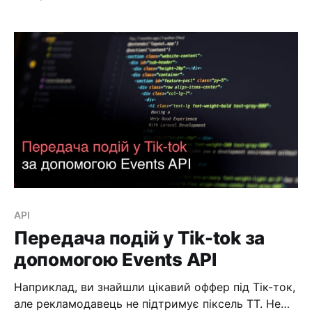
людей з досвідом. Наймати людей без досвіду це
доволі важкий та невдячний шлях. Навчання
віднімає багато сил та ресурсів. Ризики великі так
як люди істоти нестабільні.
API
Передача подій у Tik-tok за
допомогою Events API
Наприклад, ви знайшли цікавий оффер під Тік-ток,
але рекламодавець не підтримує піксель ТТ. Не