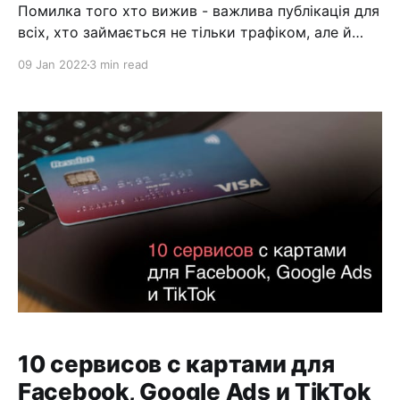
Помилка того хто вижив - важлива публікація для
всіх, хто займається не тільки трафіком, але й
будь-яким бізнесом. Як відокремити правду від
09 Jan 2022
3 min read
брехні і не дати ввести себе в оману людям, які
хочуть на вас збагатитися. Вступ Яскравий
приклад "помилки того хто вижив" - культ історій
успіху. Якщо десь
10 сервисов с картами для
Facebook, Google Ads и TikTok