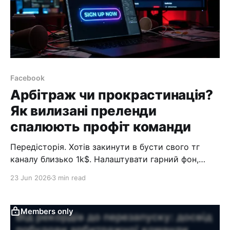
Facebook
Арбітраж чи прокрастинація?
Як вилизані преленди
спалюють профіт команди
Передісторія. Хотів закинути в бусти свого тг
каналу близько 1k$. Налаштувати гарний фон,
додати візуального антуражу. Але вчасно
23 Jun 2026
3 min read
зупинився. Увімкнув математику й зрозумів:
чистий его-маркетинг. Оренда повітря в Павла
Валерійовича. Коли почав розкручувати цю думку,
Members only
дійшло: ТГ-канали — верхівка айсберга. Ця