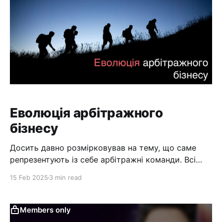
Еволюція арбітражного
бізнесу
Досить давно розмірковував на тему, що саме
репрезентують із себе арбітражні команди. Всі
навколо звикли називати себе командою. Слово
15 Feb 2025
3 min read
"команда" звучить дружелюбно. Натякає на
спільну роботу, де всі щасливі та працюють
разом. Вирішують проблеми. Досягають успіху.
Members only
Але чи правильно досі називати себе командою?