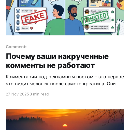
Comments
Почему ваши накрученные
комменты не работают
Комментарии под рекламным постом - это первое
что видит человек после самого креатива. Они
могут как усилить доверие к офферу, так и
27 Nov 2025
3 min read
полностью его убить. Казалось бы, очевидная
вещь. Но на практике многие делают это
настолько криво, что лучше бы не делали вообще.
В этой статье разберём как накручивать
комментарии правильно: