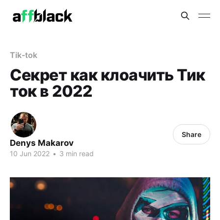
Tik-tok
Секрет как клоачить Тик
ток в 2022
Share
Denys Makarov
10 Jun 2022
•
3 min read