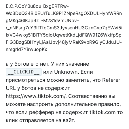
E.C.P.CoYBu8ou_BxgERTRw-
Wc3DxQ34BI0EUrTuLK9P1ZNpeRsgOXDULHymWRRn
gMKq46lKJp9zT-M281eVmUNpv-
r_nNFsrg7uY3lfTfcCmS3JyvscnHU3CznCvp7qEWvi5i
IxVC4wkg51BlTY5qloUqwetKkdLjdFQW91Z6WxIfpSp
FIG3BzgSBHYyLjAaIJbvj48jyMRaK9vbR9GIyCJduJU-
nmgrld7YirwuopKx
а у ботов его нет. У них значение
или Unknown. Если
__CLICKID__
присмотреться можно заметить, что Referer
URL у ботов не содержит
https://www.tiktok.com/. Соотвественно вы
можете настроить дополнительное правило,
что если рефферер не содержит tiktok.com то
клик отправляется на вайт.