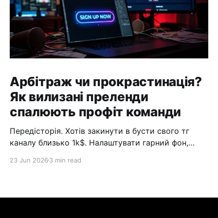
Арбітраж чи прокрастинація?
Як вилизані преленди
спалюють профіт команди
Передісторія. Хотів закинути в бусти свого тг
каналу близько 1k$. Налаштувати гарний фон,
додати візуального антуражу. Але вчасно
23 Jun 2026
3 min read
зупинився. Увімкнув математику й зрозумів:
чистий его-маркетинг. Оренда повітря в Павла
Валерійовича. Коли почав розкручувати цю думку,
дійшло: ТГ-канали — верхівка айсберга. Ця
проблема — головна ментальна хвороба в