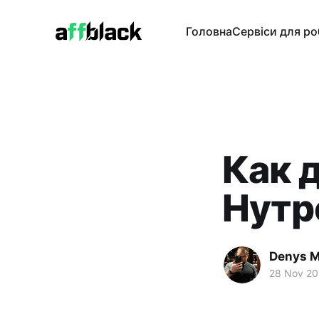
Головна
Сервіси для р
Как 
Нутр
Denys M
28 Nov 2