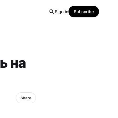
Sign in
Subscribe
ь на
Share