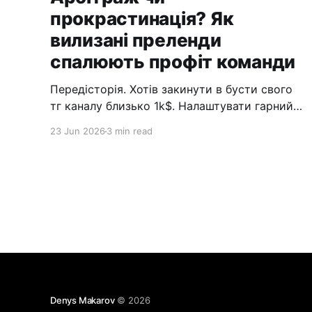
прокрастинація? Як
вилизані преленди
спалюють профіт команди
Передісторія. Хотів закинути в бусти свого
тг каналу близько 1k$. Налаштувати гарний
фон, додати візуального антуражу. Але
23 Jun 2026
3 min read
вчасно зупинився. Увімкнув математику й
зрозумів: чистий его-маркетинг. Оренда
повітря в Павла Валерійовича. Коли почав
розкручувати цю думку, дійшло: ТГ-канали
— верхівка айсберга. Ця проблема —
головна ментальна хвороба в аффілейт-
маркетингу. Зливаємо
Denys Makarov
© 2026