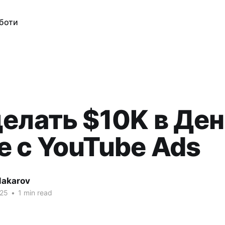
оботи
делать $10K в Ден
е с YouTube Ads
akarov
025
•
1 min read