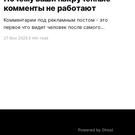
комменты не работают
Комментарии под рекламным постом - это
первое что видит человек после самого
креатива. Они могут как усилить доверие к
27 Nov 2025
3 min read
офферу, так и полностью его убить.
Казалось бы, очевидная вещь. Но на
практике многие делают это настолько
криво, что лучше бы не делали вообще. В
этой статье разберём как накручивать
комментарии правильно:
Powered by Ghost