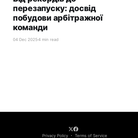
перезапуску: досвід
побудови арбітражної
команди
04 Dec 2025
4 min read
Privacy Policy
Terms of Service