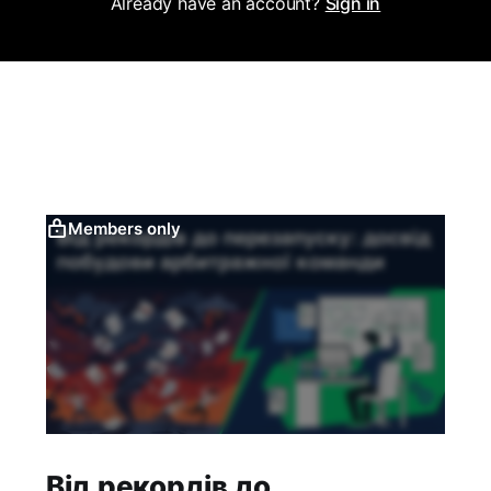
Already have an account?
Sign in
Members only
Від рекордів до