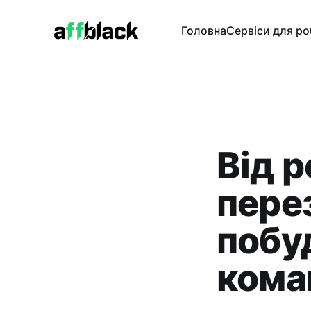
Головна
Сервіси для р
Від р
пере
побу
кома