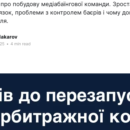
 про побудову медіабаїнгової команди. Зрост
'язок, проблеми з контролем баєрів і чому д
ля.
akarov
025
•
4 min read