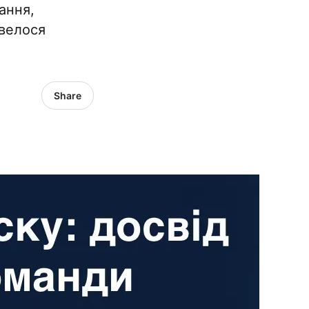
ання,
овелося
Share