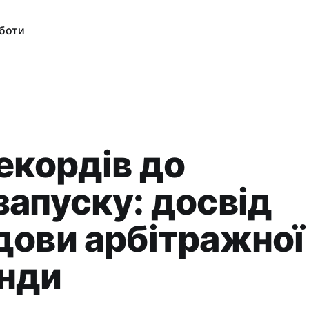
оботи
екордів до
запуску: досвід
дови арбітражної
нди