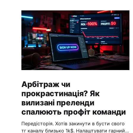
Арбітраж чи
прокрастинація? Як
вилизані преленди
спалюють профіт команди
Передісторія. Хотів закинути в бусти свого
тг каналу близько 1k$. Налаштувати гарний