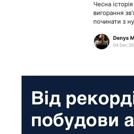
Чесна історія
вигорання зв
починати з ну
Denys M
04 Dec 2