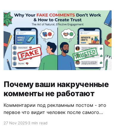
Почему ваши накрученные
комменты не работают
Комментарии под рекламным постом - это
первое что видит человек после самого
креатива. Они могут как усилить доверие к
27 Nov 2025
3 min read
офферу, так и полностью его убить.