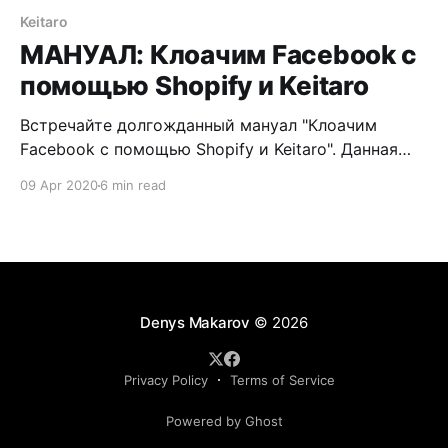
Keitaro
МАНУАЛ: Клоачим Facebook с
помощью Shopify и Keitaro
Встречайте долгожданный мануал "Клоачим
Facebook с помощью Shopify и Keitaro". Данная
схема клоакинга позволяла мне скручивать
09 Apr 2020
6 min read
бюджеты практически с каждого рекламного
аккаунта Facebook больше 1000$. Неплохо да?
Использовал обычные виртуальные карты ЯД. Лил
на нутру. Не адалт! Арендованные аккаунты. Нам
понадобится трекер Keitaro. Регистрируем по
этой ссылке. Рефералам
Denys Makarov
© 2026
Privacy Policy
Terms of Service
Powered by Ghost