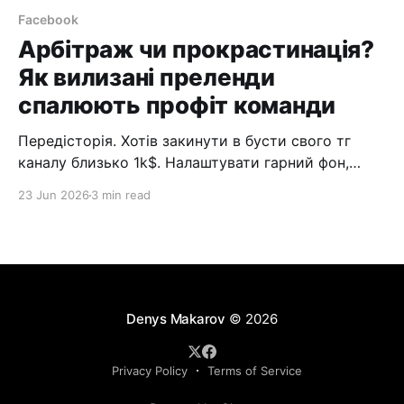
Facebook
Арбітраж чи прокрастинація?
Як вилизані преленди
спалюють профіт команди
Передісторія. Хотів закинути в бусти свого тг
каналу близько 1k$. Налаштувати гарний фон,
додати візуального антуражу. Але вчасно
23 Jun 2026
3 min read
зупинився. Увімкнув математику й зрозумів:
чистий его-маркетинг. Оренда повітря в Павла
Валерійовича. Коли почав розкручувати цю думку,
дійшло: ТГ-канали — верхівка айсберга. Ця
проблема — головна ментальна хвороба в
аффілейт-маркетингу. Зливаємо
Denys Makarov
© 2026
Privacy Policy
Terms of Service